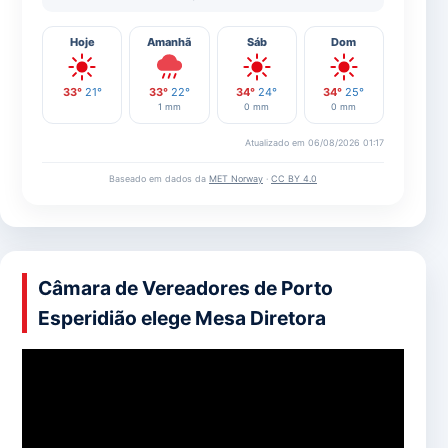
Hoje
Amanhã
Sáb
Dom
33°
21°
33°
22°
34°
24°
34°
25°
1 mm
0 mm
0 mm
Atualizado em 06/08/2026 01:17
Baseado em dados da
MET Norway
·
CC BY 4.0
Câmara de Vereadores de Porto
Esperidião elege Mesa Diretora
Tocador
de
vídeo