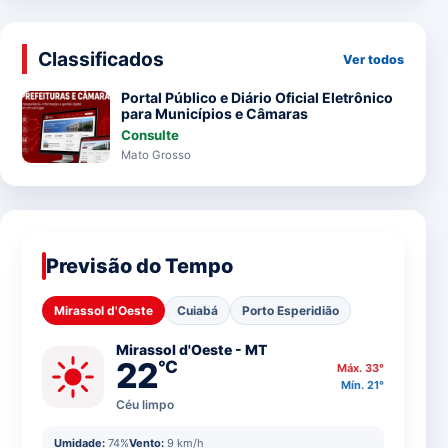
Classificados
Ver todos
Portal Público e Diário Oficial Eletrônico
para Municípios e Câmaras
Consulte
Mato Grosso
Previsão do Tempo
Mirassol d'Oeste
Cuiabá
Porto Esperidião
Mirassol d'Oeste - MT
22
°C
Máx. 33°
Mín. 21°
Céu limpo
Umidade:
74%
Vento:
9 km/h