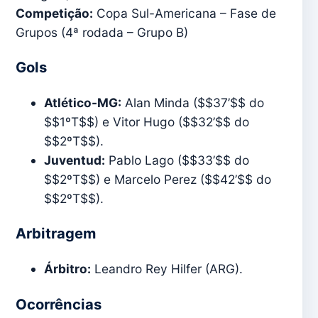
Competição:
Copa Sul-Americana – Fase de
Grupos (4ª rodada – Grupo B)
Gols
Atlético-MG:
Alan Minda ($$37’$$ do
$$1ºT$$) e Vitor Hugo ($$32’$$ do
$$2ºT$$).
Juventud:
Pablo Lago ($$33’$$ do
$$2ºT$$) e Marcelo Perez ($$42’$$ do
$$2ºT$$).
Arbitragem
Árbitro:
Leandro Rey Hilfer (ARG).
Ocorrências