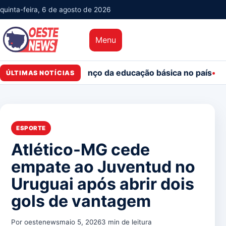
quinta-feira, 6 de agosto de 2026
Menu
b mostra avanço da educação básica no país
Redução da 
ÚLTIMAS NOTÍCIAS
ESPORTE
Atlético-MG cede
empate ao Juventud no
Uruguai após abrir dois
gols de vantagem
Por oestenews
maio 5, 2026
3 min de leitura