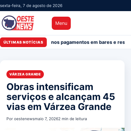
sexta-feira, 7 de agosto de 2026
Menu
rticipação nos pagamentos em bares e restaurantes
Pet
ÚLTIMAS NOTÍCIAS
VÁRZEA GRANDE
Obras intensificam
serviços e alcançam 45
vias em Várzea Grande
Por oestenews
maio 7, 2026
2 min de leitura