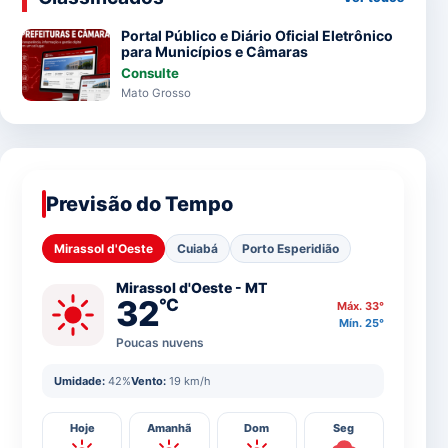
Portal Público e Diário Oficial Eletrônico
para Municípios e Câmaras
Consulte
Mato Grosso
Previsão do Tempo
Mirassol d'Oeste
Cuiabá
Porto Esperidião
Mirassol d'Oeste - MT
32
°C
Máx. 33°
Mín. 25°
Poucas nuvens
Umidade:
42%
Vento:
19 km/h
Hoje
Amanhã
Dom
Seg