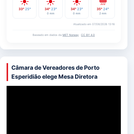
33°
25°
34°
23°
34°
23°
35°
24°
0 mm
0 mm
2 mm
Atualizado em 07/08/2026 13:16
Baseado em dados da
MET Norway
·
CC BY 4.0
Câmara de Vereadores de Porto
Esperidião elege Mesa Diretora
Tocador
de
vídeo