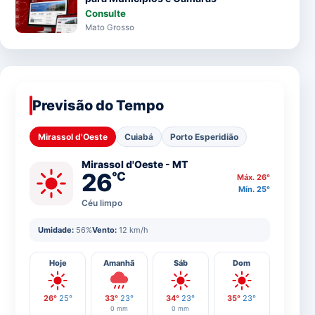
Consulte
Mato Grosso
Previsão do Tempo
Mirassol d'Oeste
Cuiabá
Porto Esperidião
Mirassol d'Oeste - MT
26
°C
Máx. 26°
Mín. 25°
Céu limpo
Umidade:
56%
Vento:
12 km/h
Hoje
Amanhã
Sáb
Dom
26°
25°
33°
23°
34°
23°
35°
23°
0 mm
0 mm