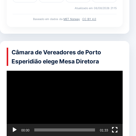
Atualizado em 06/08/2026 21:15
Baseado em dados da
MET Norway
·
CC BY 4.0
Câmara de Vereadores de Porto
Esperidião elege Mesa Diretora
Tocador
de
vídeo
00:00
01:33