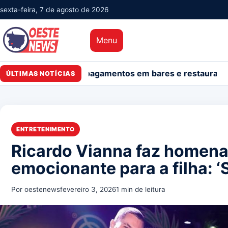
sexta-feira, 7 de agosto de 2026
Menu
cipação nos pagamentos em bares e restaurantes
Petrobr
ÚLTIMAS NOTÍCIAS
ENTRETENIMENTO
Ricardo Vianna faz homen
emocionante para a filha: ‘S
Por oestenews
fevereiro 3, 2026
1 min de leitura