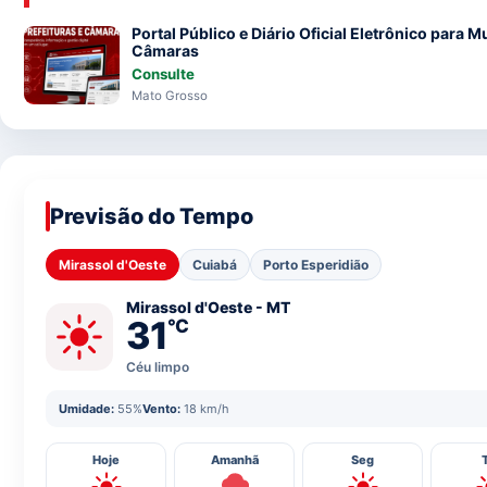
Portal Público e Diário Oficial Eletrônico para M
Câmaras
Consulte
Mato Grosso
Previsão do Tempo
Mirassol d'Oeste
Cuiabá
Porto Esperidião
Mirassol d'Oeste - MT
31
°C
Céu limpo
Umidade:
55%
Vento:
18 km/h
Hoje
Amanhã
Seg