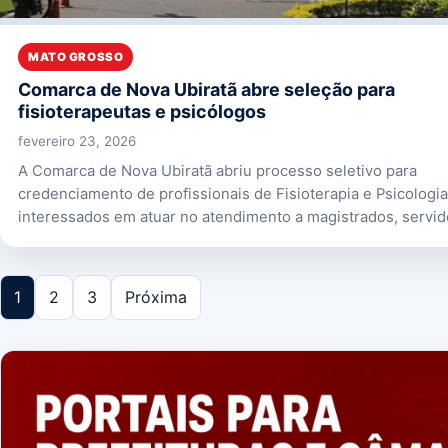
MATO GROSSO
Comarca de Nova Ubiratã abre seleção para
fisioterapeutas e psicólogos
fevereiro 23, 2026
A Comarca de Nova Ubiratã abriu processo seletivo para
credenciamento de profissionais de Fisioterapia e Psicologia
interessados em atuar no atendimento a magistrados, servi
1
2
3
Próxima