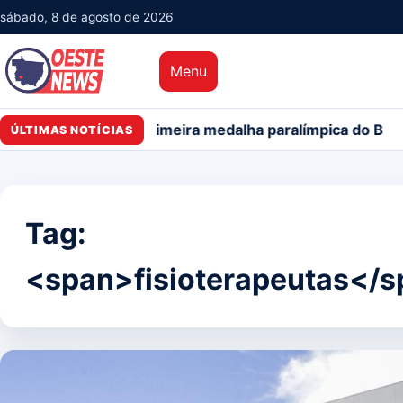
sábado, 8 de agosto de 2026
Menu
ha paralímpica do Brasil
PMs detêm motorista de ônibu
ÚLTIMAS NOTÍCIAS
Tag:
<span>fisioterapeutas</