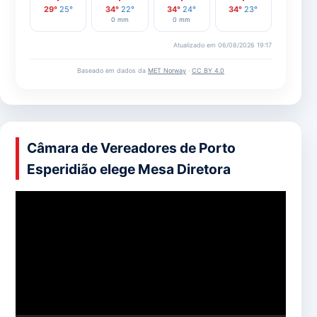
29°
25°
34°
22°
34°
24°
34°
23°
0 mm
0 mm
Atualizado em 06/08/2026 19:17
Baseado em dados da
MET Norway
·
CC BY 4.0
Câmara de Vereadores de Porto
Esperidião elege Mesa Diretora
Tocador
de
vídeo