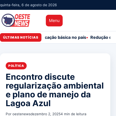
quinta-feira, 6 de agosto de 2026
Menu
ço da educação básica no país
Redução da taxa de juros 
ÚLTIMAS NOTÍCIAS
POLÍTICA
Encontro discute
regularização ambiental
e plano de manejo da
Lagoa Azul
Por oestenews
dezembro 2, 2025
4 min de leitura