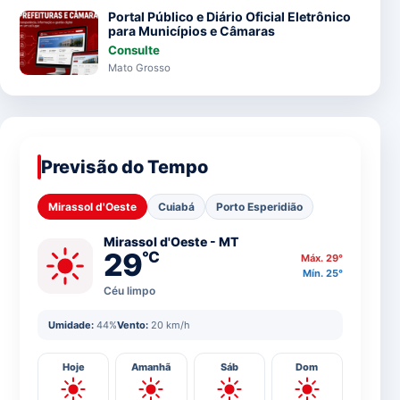
Portal Público e Diário Oficial Eletrônico
para Municípios e Câmaras
Consulte
Mato Grosso
Previsão do Tempo
Mirassol d'Oeste
Cuiabá
Porto Esperidião
Mirassol d'Oeste - MT
29
°C
Máx. 29°
Mín. 25°
Céu limpo
Umidade:
44%
Vento:
20 km/h
Hoje
Amanhã
Sáb
Dom